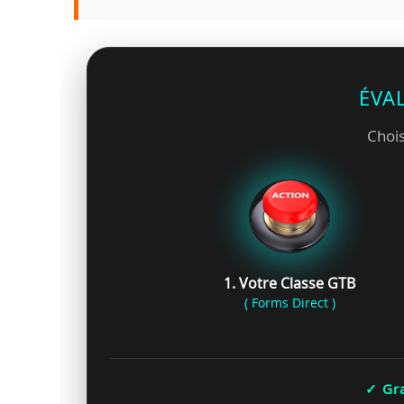
ÉVA
Chois
1. Votre Classe GTB
( Forms Direct )
✓ Gra