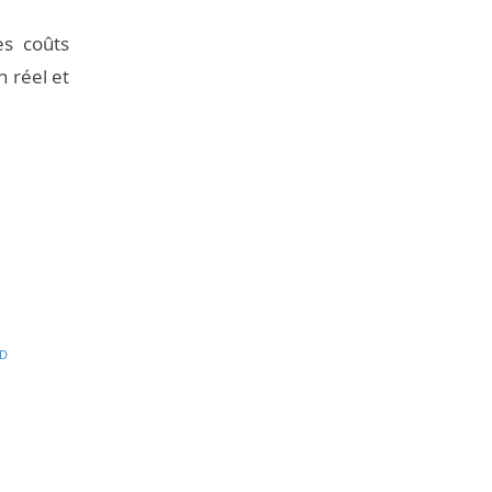
es coûts
n réel et
D