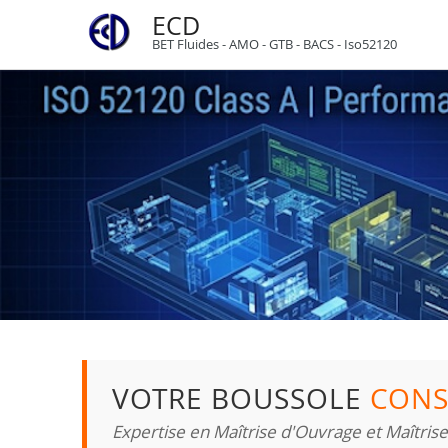
ECD
BET Fluides - AMO - GTB - BACS - Iso52120
VOTRE BOUSSOLE
CONS
Expertise en Maîtrise d'Ouvrage et Maîtris