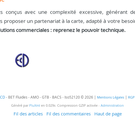
s conçus avec une complexité excessive, générant d
us proposer un partenariat à la carte, adapté à votre besoi
lutions commerciales : reprenez le pouvoir technique.
ECD
- BET Fluides - AMO - GTB - BACS - Iso52120 © 2026 |
|
Mentions Légales
RGP
Généré par
PluXml
en 0.029s Compression GZIP activée -
Administration
Fil des articles
Fil des commentaires
Haut de page