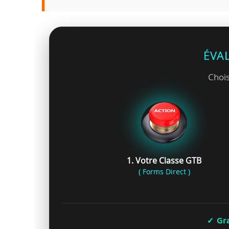
ÉVA
Chois
1. Votre Classe GTB
( Forms Direct )
✓ Gra