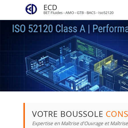
ECD
BET Fluides - AMO - GTB - BACS - Iso52120
VOTRE BOUSSOLE
CONS
Expertise en Maîtrise d'Ouvrage et Maîtris