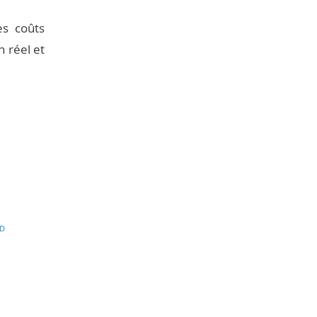
es coûts
n réel et
D