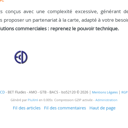
s conçus avec une complexité excessive, générant d
us proposer un partenariat à la carte, adapté à votre besoi
lutions commerciales : reprenez le pouvoir technique.
ECD
- BET Fluides - AMO - GTB - BACS - Iso52120 © 2026 |
|
Mentions Légales
RGP
Généré par
PluXml
en 0.005s Compression GZIP activée -
Administration
Fil des articles
Fil des commentaires
Haut de page