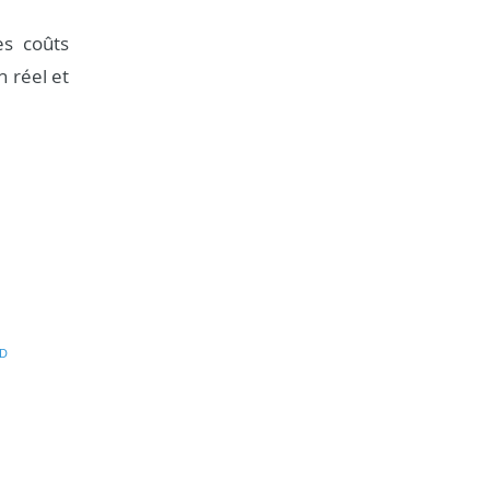
es coûts
n réel et
D