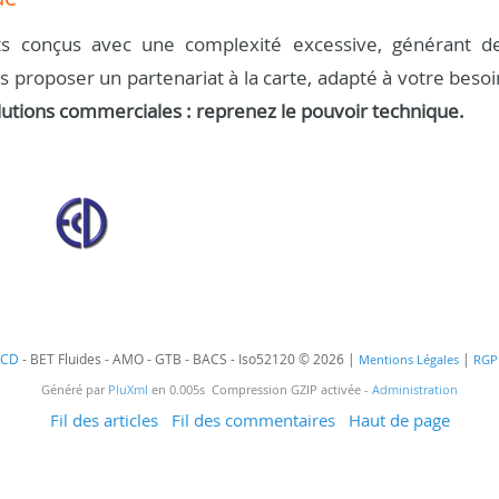
s conçus avec une complexité excessive, générant d
us proposer un partenariat à la carte, adapté à votre besoi
lutions commerciales : reprenez le pouvoir technique.
ECD
- BET Fluides - AMO - GTB - BACS - Iso52120 © 2026 |
|
Mentions Légales
RGP
Généré par
PluXml
en 0.005s Compression GZIP activée -
Administration
Fil des articles
Fil des commentaires
Haut de page