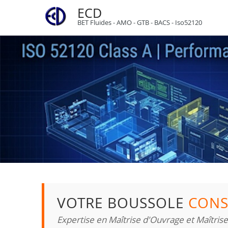
ECD
BET Fluides - AMO - GTB - BACS - Iso52120
VOTRE BOUSSOLE
CONS
Expertise en Maîtrise d'Ouvrage et Maîtris