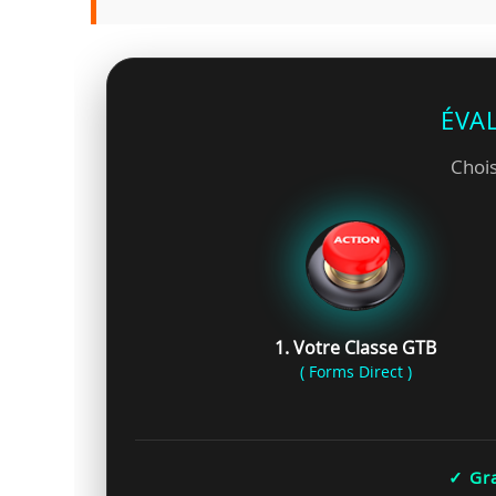
ÉVA
Chois
1. Votre Classe GTB
( Forms Direct )
✓ Gra