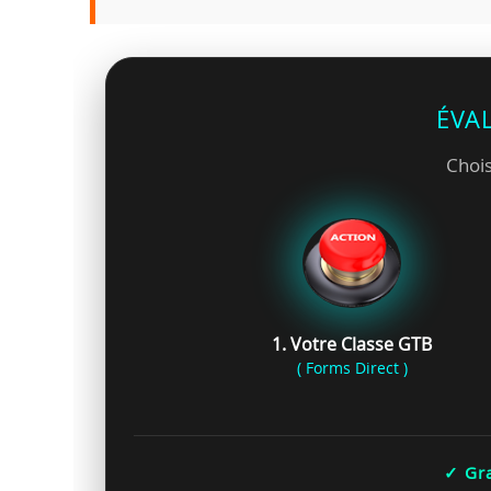
ÉVA
Chois
1. Votre Classe GTB
( Forms Direct )
✓ Gra