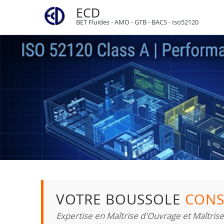
ECD
BET Fluides - AMO - GTB - BACS - Iso52120
VOTRE BOUSSOLE
CONS
Expertise en Maîtrise d'Ouvrage et Maîtris