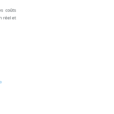
es coûts
n réel et
D