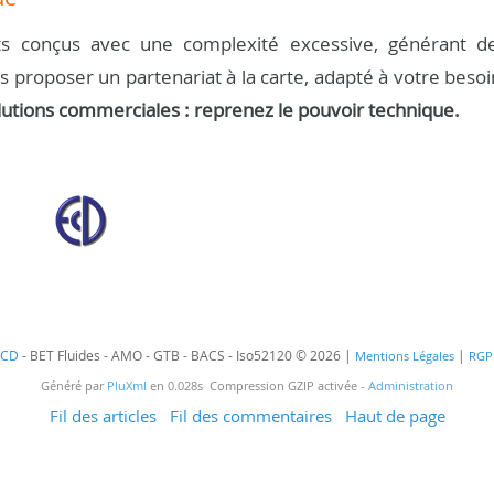
s conçus avec une complexité excessive, générant d
us proposer un partenariat à la carte, adapté à votre besoi
lutions commerciales : reprenez le pouvoir technique.
ECD
- BET Fluides - AMO - GTB - BACS - Iso52120 © 2026 |
|
Mentions Légales
RGP
Généré par
PluXml
en 0.028s Compression GZIP activée -
Administration
Fil des articles
Fil des commentaires
Haut de page