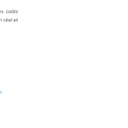
es coûts
n réel et
D