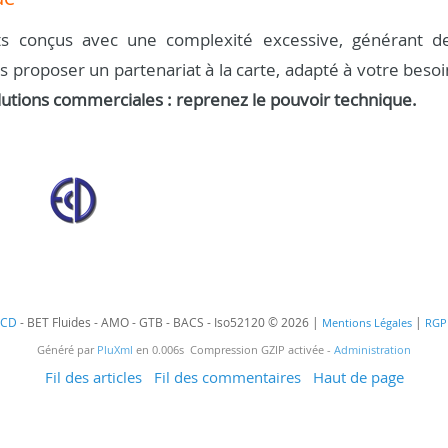
s conçus avec une complexité excessive, générant d
us proposer un partenariat à la carte, adapté à votre besoi
lutions commerciales : reprenez le pouvoir technique.
ECD
- BET Fluides - AMO - GTB - BACS - Iso52120 © 2026 |
|
Mentions Légales
RGP
Généré par
PluXml
en 0.006s Compression GZIP activée -
Administration
Fil des articles
Fil des commentaires
Haut de page