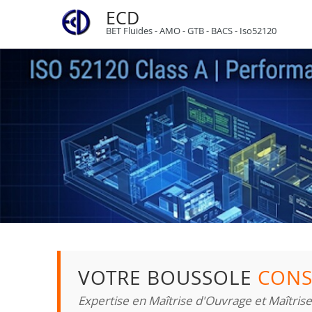
ECD
BET Fluides - AMO - GTB - BACS - Iso52120
VOTRE BOUSSOLE
CONS
Expertise en Maîtrise d'Ouvrage et Maîtris