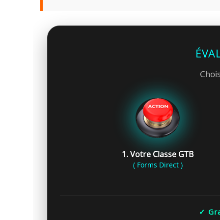
ÉVA
Chois
1. Votre Classe GTB
( Forms Direct )
✓ Gra