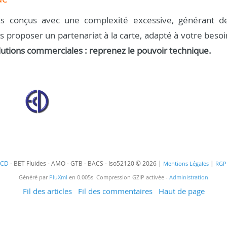
s conçus avec une complexité excessive, générant d
us proposer un partenariat à la carte, adapté à votre besoi
lutions commerciales : reprenez le pouvoir technique.
ECD
- BET Fluides - AMO - GTB - BACS - Iso52120 © 2026 |
|
Mentions Légales
RGP
Généré par
PluXml
en 0.005s Compression GZIP activée -
Administration
Fil des articles
Fil des commentaires
Haut de page