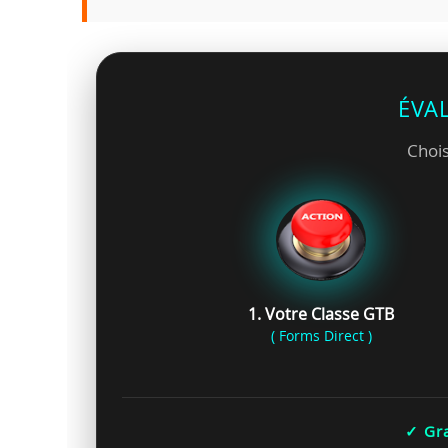
ÉVA
Chois
1. Votre Classe GTB
( Forms Direct )
✓ Gra