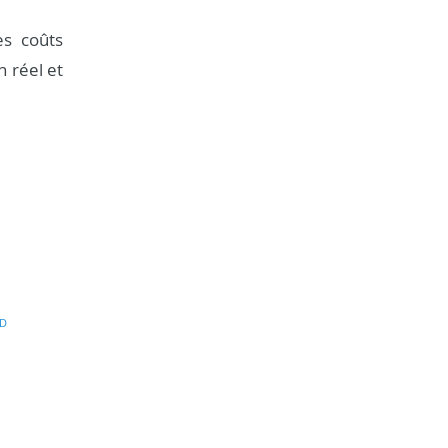
es coûts
n réel et
D