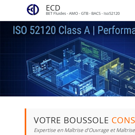
ECD
BET Fluides - AMO - GTB - BACS - Iso52120
VOTRE BOUSSOLE
CONS
Expertise en Maîtrise d'Ouvrage et Maîtris