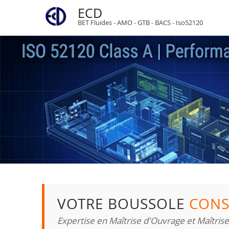
ECD
BET Fluides - AMO - GTB - BACS - Iso52120
VOTRE BOUSSOLE
CONS
Expertise en Maîtrise d'Ouvrage et Maîtris