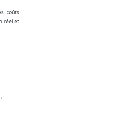
es coûts
n réel et
D