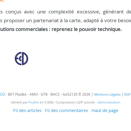
s conçus avec une complexité excessive, générant d
us proposer un partenariat à la carte, adapté à votre besoi
lutions commerciales : reprenez le pouvoir technique.
ECD
- BET Fluides - AMO - GTB - BACS - Iso52120 © 2026 |
|
Mentions Légales
RGP
Généré par
PluXml
en 0.006s Compression GZIP activée -
Administration
Fil des articles
Fil des commentaires
Haut de page