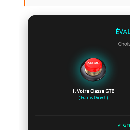
ÉVA
Chois
1. Votre Classe GTB
( Forms Direct )
✓ Gra