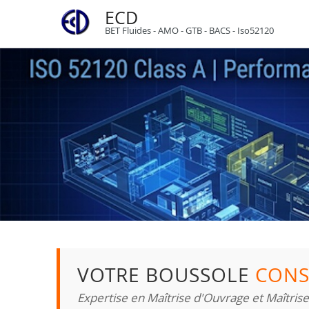
ECD
BET Fluides - AMO - GTB - BACS - Iso52120
VOTRE BOUSSOLE
CONS
Expertise en Maîtrise d'Ouvrage et Maîtris