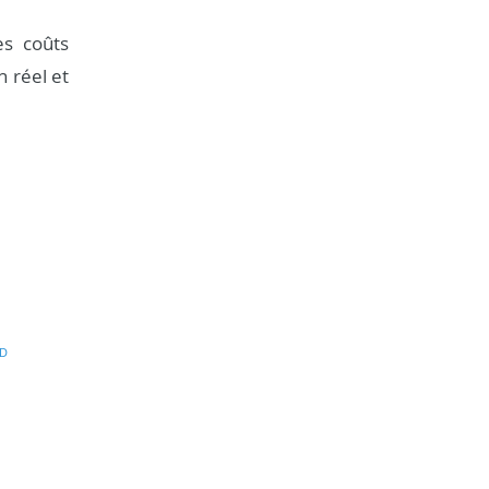
es coûts
n réel et
D