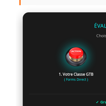
ÉVA
Chois
1. Votre Classe GTB
( Forms Direct )
✓ Gra