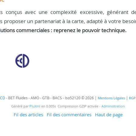
s conçus avec une complexité excessive, générant d
us proposer un partenariat à la carte, adapté à votre besoi
lutions commerciales : reprenez le pouvoir technique.
ECD
- BET Fluides - AMO - GTB - BACS - Iso52120 © 2026 |
|
Mentions Légales
RGP
Généré par
PluXml
en 0.005s Compression GZIP activée -
Administration
Fil des articles
Fil des commentaires
Haut de page