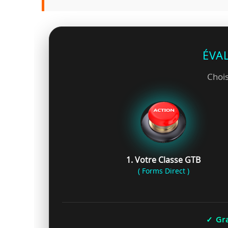
ÉVA
Chois
1. Votre Classe GTB
( Forms Direct )
✓ Gra