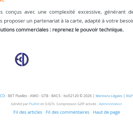
s conçus avec une complexité excessive, générant d
us proposer un partenariat à la carte, adapté à votre besoi
lutions commerciales : reprenez le pouvoir technique.
ECD
- BET Fluides - AMO - GTB - BACS - Iso52120 © 2026 |
|
Mentions Légales
RGP
Généré par
PluXml
en 0.027s Compression GZIP activée -
Administration
Fil des articles
Fil des commentaires
Haut de page