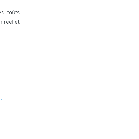
es coûts
n réel et
D