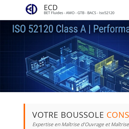
ECD
BET Fluides - AMO - GTB - BACS - Iso52120
VOTRE BOUSSOLE
CONS
Expertise en Maîtrise d'Ouvrage et Maîtris