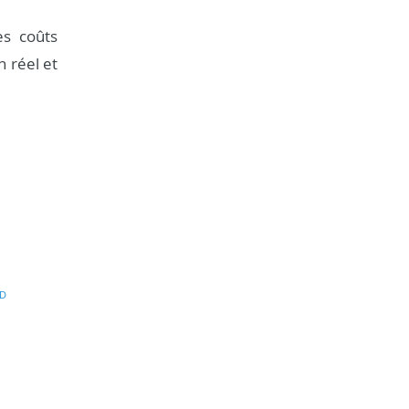
es coûts
n réel et
D