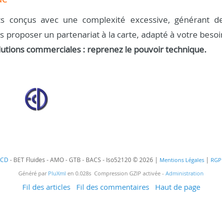
s conçus avec une complexité excessive, générant d
us proposer un partenariat à la carte, adapté à votre besoi
lutions commerciales : reprenez le pouvoir technique.
ECD
- BET Fluides - AMO - GTB - BACS - Iso52120 © 2026 |
|
Mentions Légales
RGP
Généré par
PluXml
en 0.028s Compression GZIP activée -
Administration
Fil des articles
Fil des commentaires
Haut de page