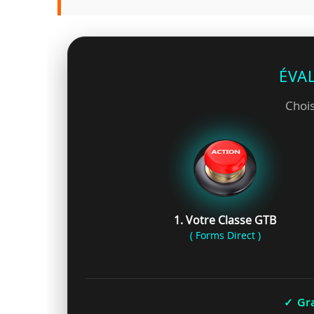
ÉVA
Chois
1. Votre Classe GTB
( Forms Direct )
✓ Gra