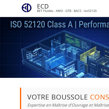
ECD
BET Fluides - AMO - GTB - BACS - Iso52120
VOTRE BOUSSOLE
CONS
Expertise en Maîtrise d'Ouvrage et Maîtris