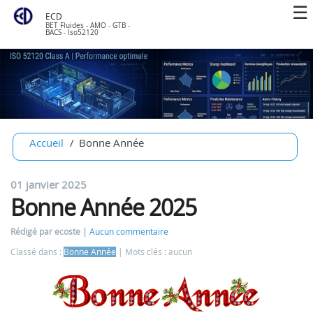
ECD
BET Fluides - AMO - GTB -
BACS - Iso52120
Accueil
Bonne Année
01 janvier 2025
Bonne Année 2025
Rédigé par ecoste
Aucun commentaire
Classé dans :
Bonne Année
Mots clés : aucun