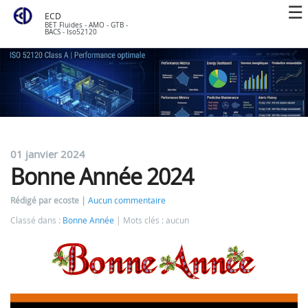
ECD
BET Fluides - AMO - GTB -
BACS - Iso52120
01 janvier 2024
Bonne Année 2024
Rédigé par ecoste
Aucun commentaire
Classé dans :
Bonne Année
Mots clés : aucun