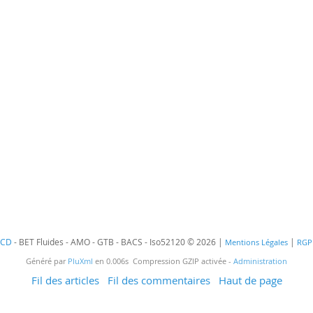
ECD
- BET Fluides - AMO - GTB - BACS - Iso52120 © 2026 |
|
Mentions Légales
RGP
Généré par
PluXml
en 0.006s Compression GZIP activée -
Administration
Fil des articles
Fil des commentaires
Haut de page