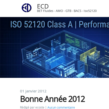
ECD
BET Fluides - AMO - GTB - BACS - Iso52120
01 janvier 2012
Bonne Année 2012
Rédigé par ecoste
Aucun commentaire