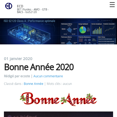
ECD
BET Fluides - AMO - GTB -
BACS - Iso52120
01 janvier 2020
Bonne Année 2020
Rédigé par ecoste
Aucun commentaire
Classé dans :
Bonne Année
Mots clés : aucun