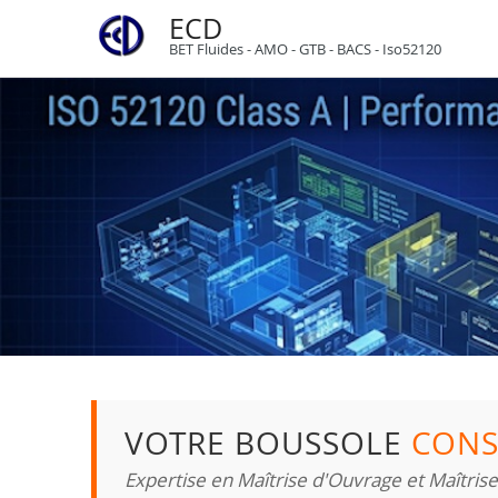
ECD
BET Fluides - AMO - GTB - BACS - Iso52120
VOTRE BOUSSOLE
CONS
Expertise en Maîtrise d'Ouvrage et Maîtris