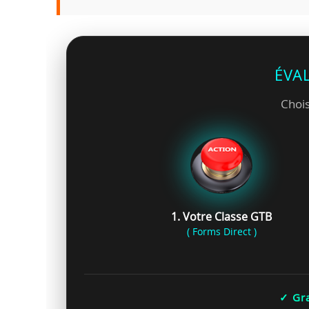
ÉVA
Chois
1. Votre Classe GTB
( Forms Direct )
✓ Gra