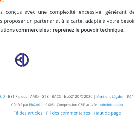
s conçus avec une complexité excessive, générant d
us proposer un partenariat à la carte, adapté à votre besoi
lutions commerciales : reprenez le pouvoir technique.
ECD
- BET Fluides - AMO - GTB - BACS - Iso52120 © 2026 |
|
Mentions Légales
RGP
Généré par
PluXml
en 0.005s Compression GZIP activée -
Administration
Fil des articles
Fil des commentaires
Haut de page