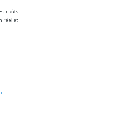
es coûts
n réel et
D